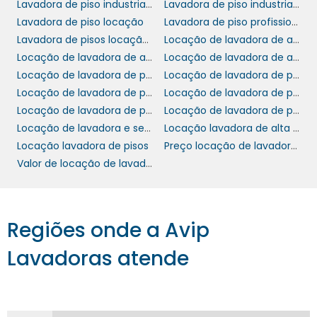
garantindo uma limpeza eficaz sem agredir o
Lavadora de piso industrial aluguel preço
Lavadora de piso industrial locação
meio ambiente.
Lavadora de piso locação
Lavadora de piso profissional aluguel preço
Lavadora de pisos locação em sp
Locação de lavadora de alta pressão
Além disso, ao alugar, sua empresa também
Locação de lavadora de alta pressão preço
Locação de lavadora de alta pressão sp
contribui para a diminuição dos resíduos
Locação de lavadora de piso alfa tennant
Locação de lavadora de piso campinas
gerados pela fabricação e descarte de
Locação de lavadora de piso industrial
Locação de lavadora de piso valor
equipamentos. Escolher essa opção é um
Locação de lavadora de pisos
Locação de lavadora de pisos preço
passo importante para mostrar que sua
Locação de lavadora e secadora de piso
Locação lavadora de alta pressão
empresa se preocupa com a sustentabilidade
Locação lavadora de pisos
Preço locação de lavadora de pisos
e o futuro do planeta.
Valor de locação de lavadora de pisos
ECONOMIA E CUSTO-
BENEFÍCIO
Regiões onde a Avip
locação de lavadoras de pisos
A
pode
Lavadoras atende
representar uma economia significativa em
comparação à compra direta. Os custos de
manutenção, armazenamento e possíveis
quebras podem gerar despesas inesperadas