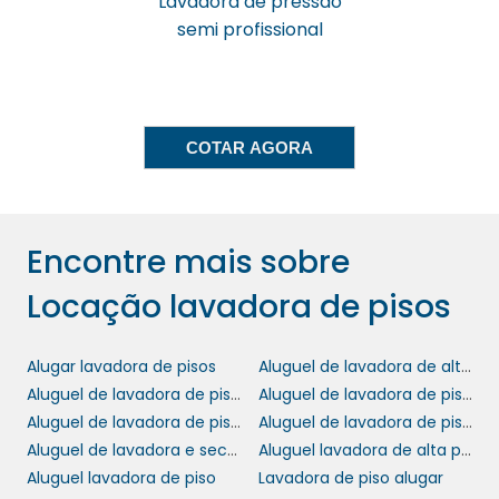
Lavadora de pressão
costumam disponibilizar um plano de
semi profissional
manutenção preventiva, que minimiza
eventualidades e prolonga a vida útil dos
equipamentos. Isso assegura que seu
investimento seja protegido e que você possa
se concentrar nas operações da sua empresa
COTAR AGORA
sem interrupções inesperadas na limpeza.
IMPACTO AMBIENTAL E
SUSTENTABILIDADE
Encontre mais sobre
Locação lavadora de pisos
A preocupação com o meio ambiente é uma
questão crescente no mundo atual. Com a
locação de lavadoras de pisos
, você pode
Alugar lavadora de pisos
Aluguel de lavadora de alta pressão no abc
optar por equipamentos que utilizam
Aluguel de lavadora de piso industrial
Aluguel de lavadora de piso industrial valor
tecnologia ecológica. Muitas lavadoras
Aluguel de lavadora de piso sp
Aluguel de lavadora de pisos
modernas fazem uso de menos água e
Aluguel de lavadora e secadora de piso
Aluguel lavadora de alta pressão
produtos químicos biodegradáveis,
Aluguel lavadora de piso
Lavadora de piso alugar