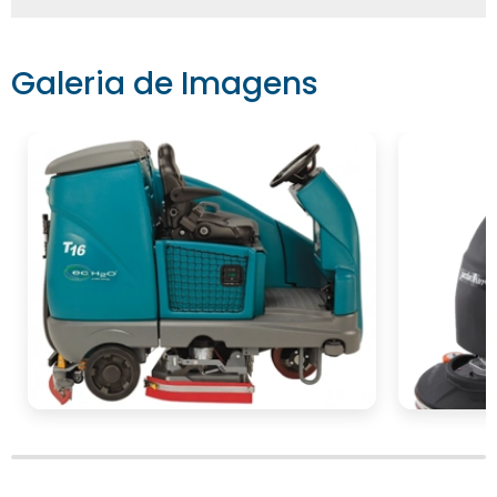
maioria das empresas de locação
disponibiliza plataformas online que facilitam
a solicitação de orçamento. Você pode
Galeria de Imagens
preencher um formulário com suas
necessidades específicas, e um consultor
entrará em contato para apresentar as
melhores opções de equipamentos.
Não deixe de considerar a duração da
locação e as condições de entrega e retirada
do equipamento. Uma boa empresa de
locação garantirá flexibilidade e suporte total
durante toda a sua experiência, assegurando
que a solução recebida atenda todas as
necessidades da sua empresa.
Está pronto para transformar a limpeza dos
seus ambientes comerciais? Solicite agora
locação de
mesmo um orçamento para a