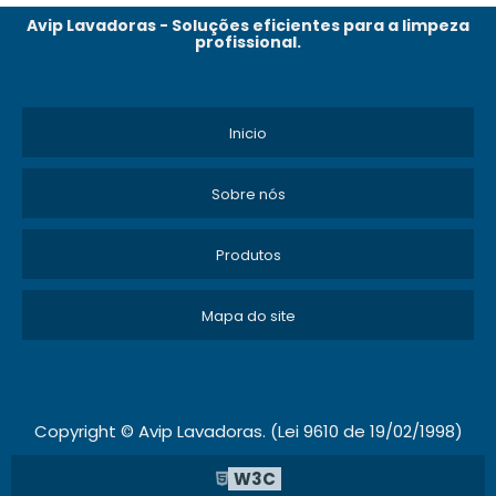
lavadora de pisos
Avip Lavadoras - Soluções eficientes para a limpeza
e garanta uma
profissional.
experiência de limpeza de qualidade superior.
Nossa equipe está pronta para atender você
e oferecer as melhores soluções para o seu
Inicio
negócio!
Sobre nós
Produtos
Mapa do site
Copyright © Avip Lavadoras. (Lei 9610 de 19/02/1998)
W3C