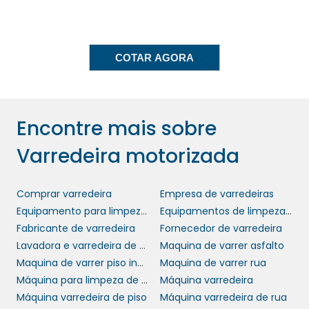
ecossistema.
Além disso, ao promover uma limpeza mais
eficiente, a varredeira contribui para a
COTAR AGORA
redução do desperdício de recursos,
mostrando que as empresas podem operar
de maneira responsável e sustentável. Essa
consciência ambiental também pode gerar
Encontre mais sobre
uma imagem corporativa positiva, atraindo
Varredeira motorizada
consumidores que valorizam práticas
ecologicamente corretas.
Comprar varredeira
Empresa de varredeiras
FACILIDADE DE OPERAÇÃO
Equipamento para limpeza de rua
Equipamentos de limpeza urbana
E MANUTENÇÃO
Fabricante de varredeira
Fornecedor de varredeira
Lavadora e varredeira de piso
Maquina de varrer asfalto
varredeiras
Outra grande vantagem das
Maquina de varrer piso industrial
Maquina de varrer rua
motorizadas
é a facilidade de operação.
Máquina para limpeza de ruas
Máquina varredeira
Mesmo que não haja experiência prévia, o
Máquina varredeira de piso
Máquina varredeira de rua
design intuitivo e ergonômico dos controles