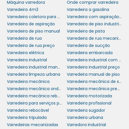
Máquina varredora
Onde comprar varredeira
permite que os usuários manuseiem o
Varredeira 4m3
Varredeira a gasolina
equipamento com facilidade. Muitos modelos
Varredeira coletora para uso interno e externo
Varredeira com aspiração mc 700
incluem painéis de controle de fácil leitura e
Varredeira de aspiração
Varredeira de piso industrial
função de auto-limpeza, que simplificam
Varredeira de piso manual
Varredeira de pista
ainda mais a operação e manutenção.
Varredeira de rua
Varredeira de rua mecanizada
Varredeira de rua preço
Varredeira de sucção
A manutenção regular da varredeira
Varredeira elétrica
Varredeira embarcada
motorizada é simples e rápida. As peças
Varredeira industrial
Varredeira industrial com trator
podem ser facilmente acessadas, o que
Varredeira industrial manual
Varredeira industrial preço
garante um custo baixo de manutenção e um
Varredeira limpeza urbana
Varredeira manual de piso
tempo de inatividade reduzido. Com manuais
Varredeira mecânica
Varredeira mecânica de sucção
detalhados e suporte técnico disponível, as
Varredeira mecânica onde comprar
Varredeira mecânica preço
empresas podem garantir que seu
Varredeira mecânica rebocável
Varredeira motorizada
investimento esteja sempre pronto para
Varredeira para serviços pesados em grandes áreas
Varredeira profissional
fornecer resultados excepcionais.
Varredeira rebocável
Varredeira sugador
APLICAÇÕES EM DIVERSOS
Varredeira tripulada
Varredeira urbana
SETORES
Varredeiras mecanizadas
Varredora industrial