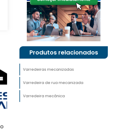
a
a
o
m
e
Produtos relacionados
Varredeiras mecanizadas
.
Varredeira de rua mecanizada
o
é
Varredeira mecânica
a
A
do
e