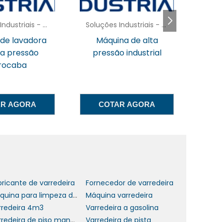
a
Soluções Industriais - AC
Soluções Industriais - AC
 de lavadora
Máquina de alta
La
s
ta pressão
pressão industrial
s
rocaba
a
AR AGORA
COTAR AGORA
É
e
o
bricante de varredeira
Fornecedor de varredeira
e
Máquina para limpeza de ruas
Máquina varredeira
a
rredeira 4m3
Varredeira a gasolina
s
Varredeira de piso manual
Varredeira de pista