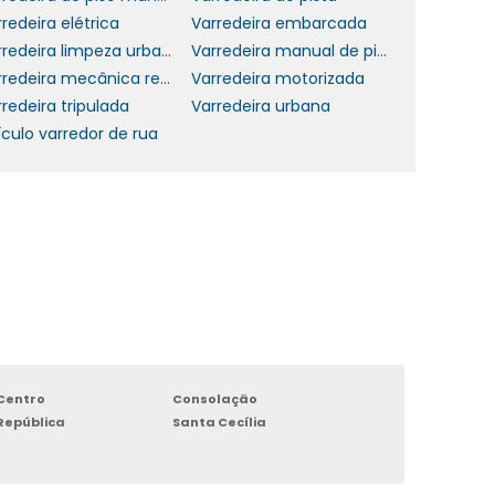
o
redeira elétrica
Varredeira embarcada
Varredeira limpeza urbana
Varredeira manual de piso
Varredeira mecânica rebocável
Varredeira motorizada
redeira tripulada
Varredeira urbana
ículo varredor de rua
e
a
u
a
s
s
Centro
Consolação
República
Santa Cecília