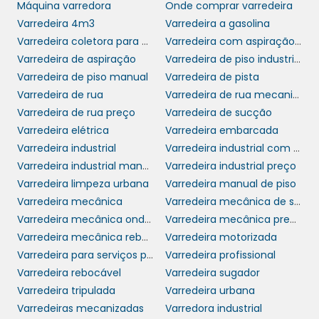
Máquina varredora
Onde comprar varredeira
promovem uma imagem de responsabilidade
Varredeira 4m3
Varredeira a gasolina
ambiental. Um ambiente urbano limpo e bem
Varredeira coletora para uso interno e externo
Varredeira com aspiração mc 700
cuidado é essencial para a qualidade de vida
Varredeira de aspiração
Varredeira de piso industrial
dos cidadãos e para a saúde do planeta. Um
Varredeira de piso manual
Varredeira de pista
investimento consciente e sustentável pode
Varredeira de rua
Varredeira de rua mecanizada
fazer toda a diferença na preservação de
Varredeira de rua preço
Varredeira de sucção
recursos e na promoção de uma cidade mais
Varredeira elétrica
Varredeira embarcada
verde.
Varredeira industrial
Varredeira industrial com trator
COMO ESCOLHER A
Varredeira industrial manual
Varredeira industrial preço
VARREDEIRA DE RUA IDEAL
Varredeira limpeza urbana
Varredeira manual de piso
Varredeira mecânica
Varredeira mecânica de sucção
Varredeira mecânica onde comprar
Varredeira mecânica preço
varredeira de rua
Escolher a
adequada
Varredeira mecânica rebocável
Varredeira motorizada
para seu tipo de negócio pode ser uma tarefa
Varredeira para serviços pesados em grandes áreas
Varredeira profissional
desafiadora. É crucial considerar fatores
Varredeira rebocável
Varredeira sugador
como o tamanho da área a ser limpa, a
Varredeira tripulada
Varredeira urbana
frequência de uso e as condições das
Varredeiras mecanizadas
Varredora industrial
superfícies. Além disso, leve em conta a