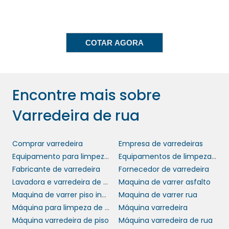
de um plano de manutenção veem os
benefícios refletidos em sua operação diária.
IMPACTO AMBIENTAL E
COTAR AGORA
SUSTENTABILIDADE
Com a crescente preocupação em relação às
varredeiras de rua
questões ambientais, as
Encontre mais sobre
se destacam pela sua contribuição à
Varredeira de rua
sustentabilidade. Muitos modelos são
projetados para minimizar a liberação de
poluentes, utilizando sistemas de filtragem e
Comprar varredeira
Empresa de varredeiras
tecnologias que reduzem o consumo de água
Equipamento para limpeza de rua
Equipamentos de limpeza urbana
e energia. Isso não apenas melhora a
Fabricante de varredeira
Fornecedor de varredeira
eficiência, mas também ajuda as cidades a
Lavadora e varredeira de piso
Maquina de varrer asfalto
cumprirem metas de sustentabilidade.
Maquina de varrer piso industrial
Maquina de varrer rua
Máquina para limpeza de ruas
Máquina varredeira
varredeira de rua
Ao optar por uma
,
Máquina varredeira de piso
Máquina varredeira de rua
empresas e órgãos governamentais