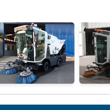
e impressione seus clientes com ambientes sempr
varredeira industria
amento agora e descubra como a
eração!