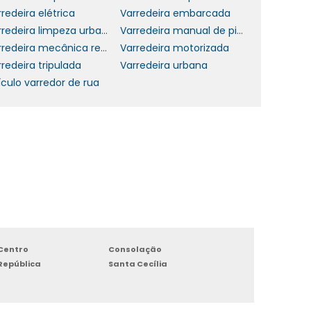
s
redeira elétrica
Varredeira embarcada
l
Varredeira limpeza urbana
Varredeira manual de piso
a
Varredeira mecânica rebocável
Varredeira motorizada
e
redeira tripulada
Varredeira urbana
ículo varredor de rua
s
s
a
e
a
Centro
Consolação
s
República
Santa Cecília