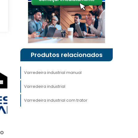
u
a
a
a
o
e
Produtos relacionados
a
s
Varredeira industrial manual
Varredeira industrial
Varredeira industrial com trator
a
e
e
do
e