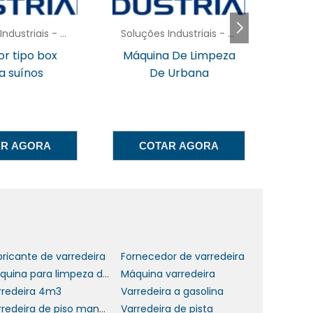
Soluções Industriais - AC
Soluções Industriais - AC
r tipo box
Máquina De Limpeza
Va
a suínos
De Urbana
e
s
r
m
AR AGORA
COTAR AGORA
l
é
a
bricante de varredeira
Fornecedor de varredeira
Máquina para limpeza de ruas
Máquina varredeira
rredeira 4m3
Varredeira a gasolina
Varredeira de piso manual
Varredeira de pista